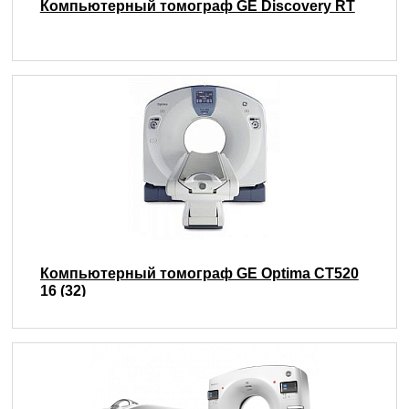
Компьютерный томограф GE Discovery RT
Компьютерный томограф GE Optima CT520
16 (32)