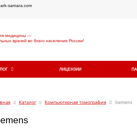
@ark-samara.com
ия медицины —
льных врачей во благо населения России!
АЛОГ
ЛИЦЕНЗИИ
П
вная
Каталог
Компьютерная томография
Siemens
iemens