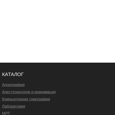
КАТАЛОГ
Ангиография
Анестезиология и реанимация
Компьютерная томография
Лаборатория
МРТ