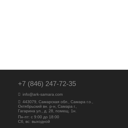
+7 (846) 247-72-35
info@ark-samara.com
443079, Самарская обл., Самара г.о.,
Октябрьский вн. р-н, Самара г.,
Гагарина ул., д. 28, помещ. 1н.
Пн-пт: с 9:00 до 18:00
Сб, вс: выходной