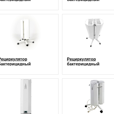
передвижной РБм 3Х15 (90
передвижной РБм 4Х1
куб.м/час)
(110 куб.м/час)
Рециркулятор
Рециркулятор
бактерицидный
бактерицидный
передвижной РБм 4Х15 +
передвижной РБм 4Х15
3Х15 (200 куб.м/час)
4Х15 (220 куб.м/час)