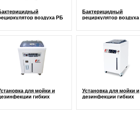
Бактерицидный
Бактерицидный
рециркулятор воздуха РБ
рециркулятор воздуха
2х15 с таймером
РБПЕ 6х15 передвижн
Установка для мойки и
Установка для мойки и
дезинфекции гибких
дезинфекции гибких
эндоскопов MT-5000L
эндоскопов MT-5000S