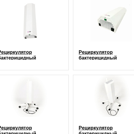
Рециркулятор
Рециркулятор
бактерицидный
бактерицидный
настенный РБм 3Х15 (90
настенный РБм 4Х15 (
куб.м/час)
куб.м/час)
Рециркулятор
Рециркулятор
бактерицидный
бактерицидный