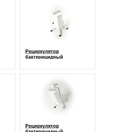
Рециркулятор
бактерицидный
110
передвижной РБм 2Х15 (60
куб.м/час)
Рециркулятор
бактерицидный