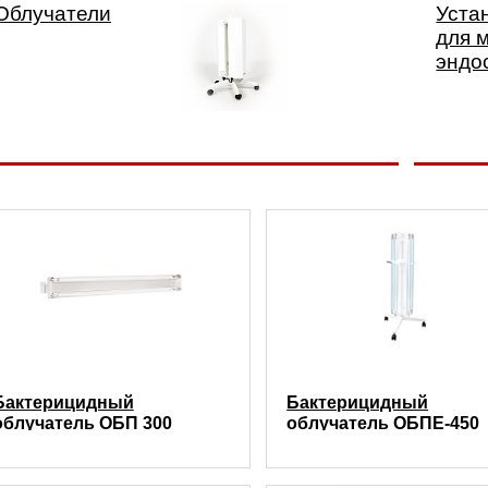
Облучатели
Уста
для 
эндо
Бактерицидный
Бактерицидный
облучатель ОБП 300
облучатель ОБПЕ-450
двухламповый
шестиламповый
передвижной