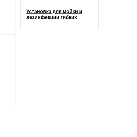
Установка для мойки и
дезинфекции гибких
ой
эндоскопов MT-5000S с
принтером