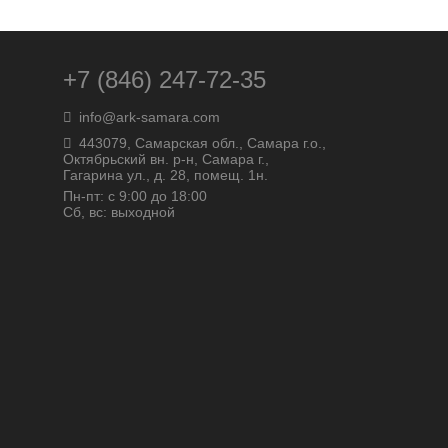
+7 (846) 247-72-35
info@ark-samara.com
443079, Самарская обл., Самара г.о.,
Октябрьский вн. р-н, Самара г.,
Гагарина ул., д. 28, помещ. 1н.
Пн-пт: с 9:00 до 18:00
Сб, вс: выходной