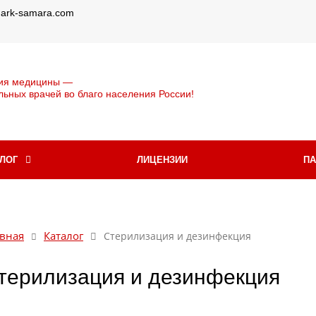
@ark-samara.com
ия медицины —
льных врачей во благо населения России!
АЛОГ
ЛИЦЕНЗИИ
П
вная
Каталог
Стерилизация и дезинфекция
терилизация и дезинфекция