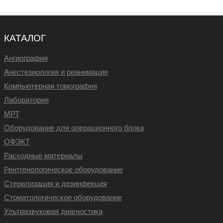
КАТАЛОГ
Ангиография
Анестезиология и реанимация
Компьютерная томография
Лаборатория
МРТ
Оборудование для операционного блока
ОФЭКТ
Расходные материалы
Рентгенологическое оборудование
Стерилизация и дезинфекция
Стоматологическое оборудование
Ультразвуковая диагностика