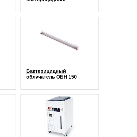
5
передвижной РБм 4Х15 +
2Х15 (170 куб.м/час)
Бактерицидный
облучатель ОБН 150
 +
закрытый