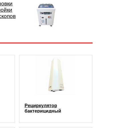
новки
мойки
скопов
Рециркулятор
бактерицидный
настенный РБм 2Х15