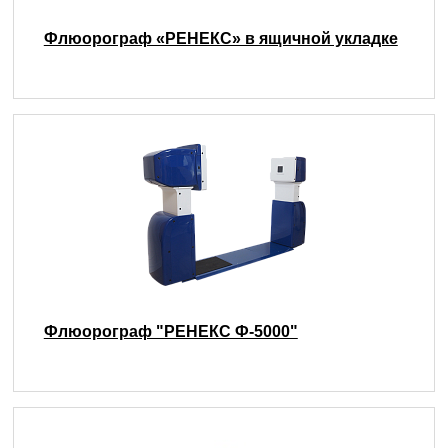
Флюорограф «РЕНЕКС» в ящичной укладке
Флюорограф "РЕНЕКС Ф-5000"