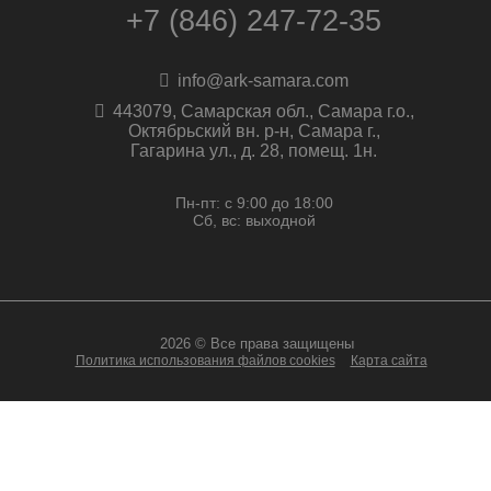
+7 (846) 247-72-35
info@ark-samara.com
443079, Самарская обл., Самара г.о.,
Октябрьский вн. р-н, Самара г.,
Гагарина ул., д. 28, помещ. 1н.
Пн-пт: с 9:00 до 18:00
Сб, вс: выходной
2026 © Все права защищены
Политика использования файлов cookies
Карта сайта