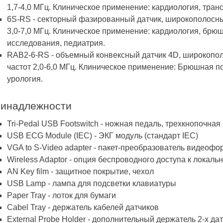
1,7-4,0 МГц. Клиническое применение: кардиология, тра
6S-RS - секторный фазированный датчик, широкополосны
3,0-7,0 МГц. Клиническое применение: кардиология, брю
исследования, педиатрия.
RAB2-6-RS - объемный конвексный датчик 4D, широкопол
частот 2,0-6,0 МГц. Клиническое применение: Брюшная по
урология.
инадлежности
Tri-Pedal USB Footswitch - ножная педаль, трехкнопочная
USB ECG Module (IEC) - ЭКГ модуль (стандарт IEC)
VGA to S-Video adapter - пакет-преобразователь видеофо
Wireless Adaptor - опция беспроводного доступа к локальн
AN Key film - защитное покрытие, чехол
USB Lamp - лампа для подсветки клавиатуры
Paper Tray - лоток для бумаги
Cabel Tray - держатель кабелей датчиков
External Probe Holder - дополнительный держатель 2-х да