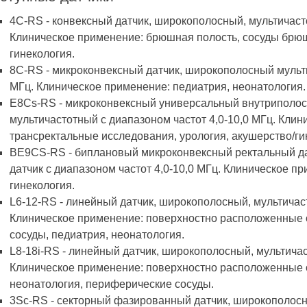
4C-RS - конвексный датчик, широкополосный, мультичасто
Клиническое применение: брюшная полость, сосуды брюш
гинекология.
8C-RS - микроконвексный датчик, широкополосный мульти
МГц. Клиническое применение: педиатрия, неонатология.
E8Cs-RS - микроконвексный универсальный внутриполос
мультичастотный с диапазоном частот 4,0-10,0 МГц. Кли
трансректальные исследования, урология, акушерство/ги
BE9CS-RS - биплановый микроконвексный ректальный да
датчик с диапазоном частот 4,0-10,0 МГц. Клиническое п
гинекология.
L6-12-RS - линейный датчик, широкополосный, мультичаст
Клиническое применение: поверхностно расположенные 
сосуды, педиатрия, неонатология.
L8-18i-RS - линейный датчик, широкополосный, мультичас
Клиническое применение: поверхностно расположенные о
неонатология, периферические сосуды.
3Sc-RS - секторный фазированный датчик, широкополосн