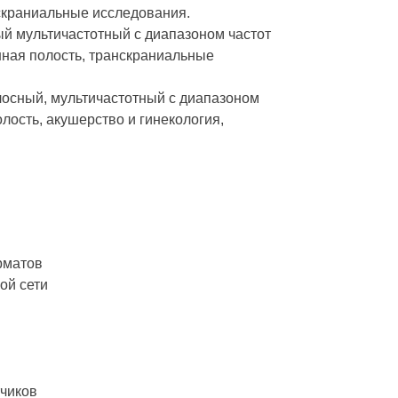
нскраниальные исследования.
й мультичастотный с диапазоном частот
шная полость, транскраниальные
осный, мультичастотный с диапазоном
лость, акушерство и гинекология,
рматов
ой сети
тчиков