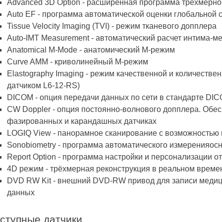
Advanced 3D Option - расширенная программа трехмерно
Auto EF - программа автоматической оценки глобальной
Tissue Velocity Imaging (TVI) - режим тканевого допплера
Auto-IMT Measurement - автоматический расчет интима-м
Anatomical M-Mode - анатомический М-режим
Curve AMM - криволинейный М-режим
Elastography Imaging - режим качественной и количеств
датчиком L6-12-RS)
DICOM - опция передачи данных по сети в стандарте DI
CW Doppler - опция постоянно-волнового допплера. Обе
фазированных и карандашных датчиках
LOGIQ View - панорамное сканирование с возможностью
Sonobiometry - программа автоматического измеренияос
Report Option - программа настройки и персонализации 
4D режим - трёхмерная реконструкция в реальном време
DVD RW Kit - внешний DVD-RW привод для записи медиц
данных
ступные датчики