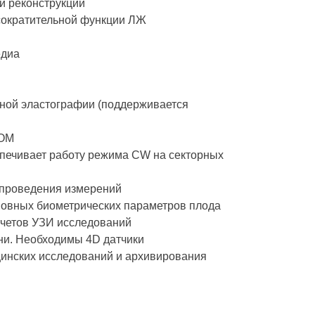
й реконструкции
 сократительной функции ЛЖ
едиа
енной эластографии (поддерживается
COM
спечивает работу режима CW на секторных
 проведения измерений
новных биометрических параметров плода
отчетов УЗИ исследований
ни. Необходимы 4D датчики
инских исследований и архивирования