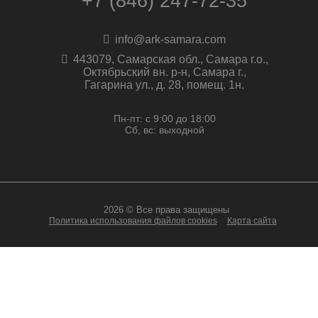
+7 (846) 247-72-35
info@ark-samara.com
443079, Самарская обл., Самара г.о.,
Октябрьский вн. р-н, Самара г.,
Гагарина ул., д. 28, помещ. 1н.
Пн-пт: с 9:00 до 18:00
Сб, вс: выходной
2026 © Все права защищены
Политика использования файлов cookies
Карта сайта